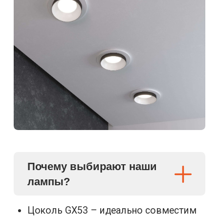
Почему выбирают наши
лампы?
Цоколь GX53 – идеально совместим
со встроенными светильниками.
Равномерный свет – матовая колба
защищает от бликов.
40 000 часов работы – в 40 раз
дольше ламп накаливания.
Температура света:
2700K (теплый белый) – для уюта в
спальне.
4000K (нейтральный) – для офисов и
кухонь
Технические